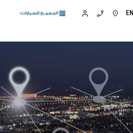
E
رات الاداء
قريبا
EXPERIENCE CHEVROLET TITLE
Lobortis felis. Proin molestie faucibus
velit, nec auctor nulla. Sed arcu lacus,
ullamcorper eget purus sed.
Find Out More
سوبربان
2026