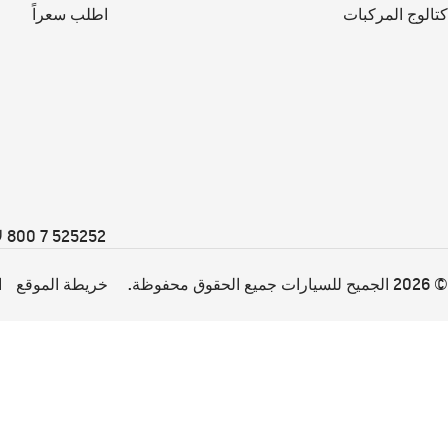
كتالوج المركبات
اطلب سعراً
525252 7 800 لإلغاء الاشتراك في الرسائل القصيرة الترويجية والقائمة البريدية ، يرجى الاتصال بنا على
© 2026 الجميح للسيارات جميع الحقوق محفوظة.
خريطة الموقع
ا