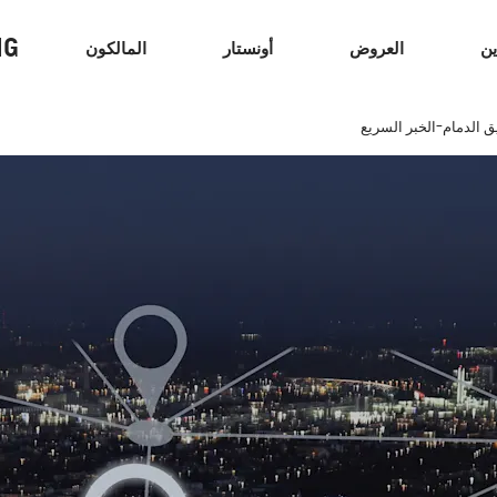
NG
ين
العروض
أونستار
المالكون
ق الدمام-الخبر السريع
السيدان
الشاحنات
سيا
كابتيفا
2026