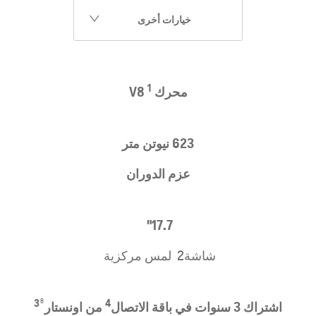
خيارات أخرى
1
​محرك
V8
623
نيوتن متر
عزم الدوران
​17.7"
شاشة
​2 لمس مركزية
3
®
4
اشتراك
3
سنوات في باقة الاتصال
من اونستار