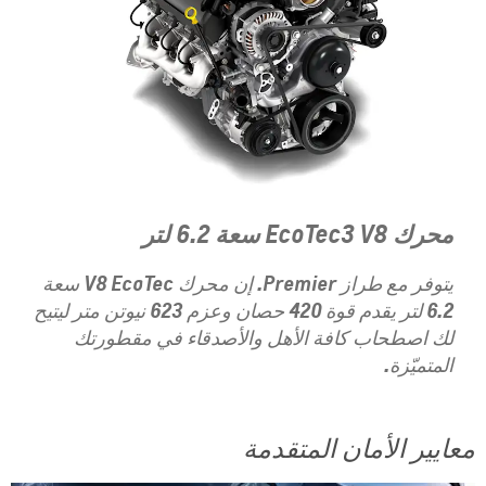
محرك EcoTec3 V8 سعة 6.2 لتر
يتوفر مع طراز Premier. إن محرك V8 EcoTec سعة
6.2 لتر يقدم قوة 420 حصان وعزم 623 نيوتن متر ليتيح
لك اصطحاب كافة الأهل والأصدقاء في مقطورتك
المتميّزة.
معايير الأمان المتقدمة