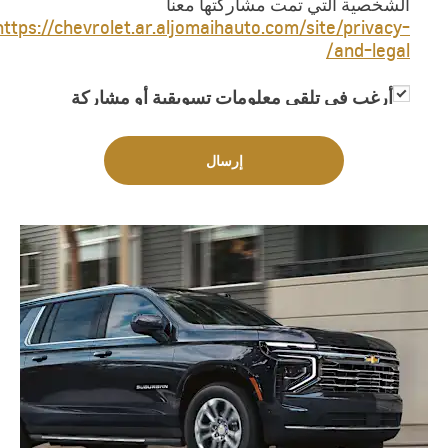
الشخصية التي تمت مشاركتها معنا
https://chevrolet.ar.aljomaihauto.com/site/privacy-
and-legal/
أرغب في تلقي معلومات تسويقية أو مشاركة
معلوماتي مع جهات خارجية لغاية تزويدي
بمعلومات تسويقية
إرسال