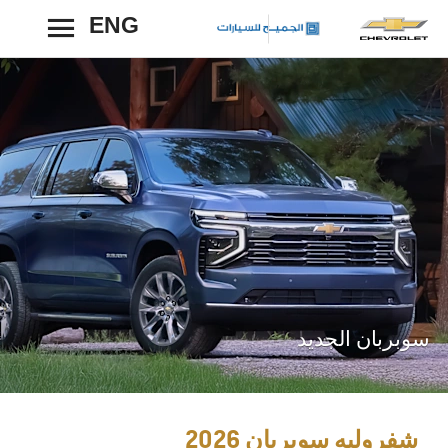
ENG
رجوع
سوبربان الجديد
شفروليه سوبربان 2026