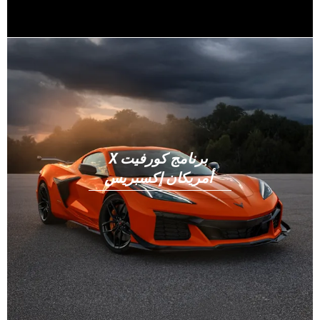
برنامج كورفيت X
أمريكان إكسبريس