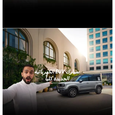
سبارك EUV الكهربائية
الجديدة كلياً​