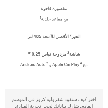
مقصورة فاخرة
1
مع مقاعد جلدية
2
​الحيز
الأقصى للأمتعة 405 لتر
3
شاشة
مزدوجة قياس 10.25"
5
4
مع
Apple CarPlay و
Android Auto
اختر كيف ستقود شفروليه كروز في الموسم
القادم. شارك بياناتك لحجز تجربة القيادة.