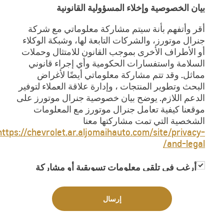
بيان الخصوصية وإخلاء المسؤولية القانونية
أقر وأتفهم بأنة سيتم مشاركة معلوماتي مع شركة
جنرال موتورز، والشركات التابعة لها، وشبكة الوكلاء
أو الأطراف الأخرى بموجب القانون للامتثال وحملات
السلامة واستفسارات الحكومية وأي إجراء قانوني
مماثل. وقد تتم مشاركة معلوماتي أيضًا لأغراض
البحث وتطوير المنتجات ، وإدارة علاقة العملاء لتوفير
الدعم اللازم. يوضح بيان خصوصية جنرال موتورز على
موقعنا كيفية تعامل جنرال موتورز مع المعلومات
الشخصية التي تمت مشاركتها معنا
https://chevrolet.ar.aljomaihauto.com/site/privacy-
and-legal/
أرغب في تلقي معلومات تسويقية أو مشاركة
معلوماتي مع جهات خارجية لغاية تزويدي
بمعلومات تسويقية
إرسال