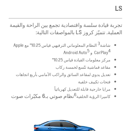
LS
​تجربة قيادة سلسة واقتصادية تجمع بين الراحة والقيمة
العملية. تتميّز كروز LS بالمواصفات التالية:
3
شاشة
النظام المعلوماتي الترفيهي قياس 10.25" مع Apple
5
4
CarPlay
و Android Auto
مركز معلومات القيادة قياس 10.25"
مقاعد قماشية تتّسع لخمسة ركاب
تعديل يدوي لمقاعد السائق والراكب الأمامي بأربع اتجاهات
فتحات تكييف خلفية
مرايا خارجية قابلة للتعديل كهربائياً
6
نظام صوتي بـ6 مكبّرات صوت
كاميرا الرؤية الخلفية