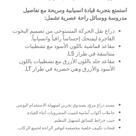
ا
ستمتع بتجربة قيادة انسيابية ومريحة مع تفاصيل
مدروسة ووسائل راحة عصرية تشمل:
ذراع نقل الحركة المستوحى من تصميم اليخوت
الفاخرة ليمنحك إحساساً راقياً وانسيابياً.
مقاعد قماشية باللون الأسود مع تشطيبات
متناسقة في طراز LS.
مقاعد جلد باللون الأزرق مع تشطيبات باللون
الأسود والأزرق وهي حصرية في طراز LT.
مسند ذراع مزوّد بصندوق تخزين لسهولة الاستخدام اليومي.
حاملات أكواب أمامية لتثبيت المشروبات أثناء القيادة.
جيب خرائط للسائق لتسهيل التنظيم.
فتحات تكييف خلفية مخصصة لتوفير الراحة لجميع الركاب.