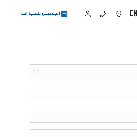
E
رات الاداء
قريبا
EXPERIENCE CHEVROLET TITLE
Lobortis felis. Proin molestie faucibus
velit, nec auctor nulla. Sed arcu lacus,
ullamcorper eget purus sed.
Find Out More
سوبربان
2026