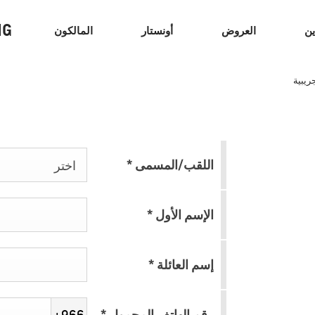
NG
ين
العروض
أونستار
المالكون
ريبية
السيدان
الشاحنات
سيا
اللقب/المسمى
*
اختر
الإسم الأول
*
إسم العائلة
*
كابتيفا
2026
رقم الهاتف المحمول
*