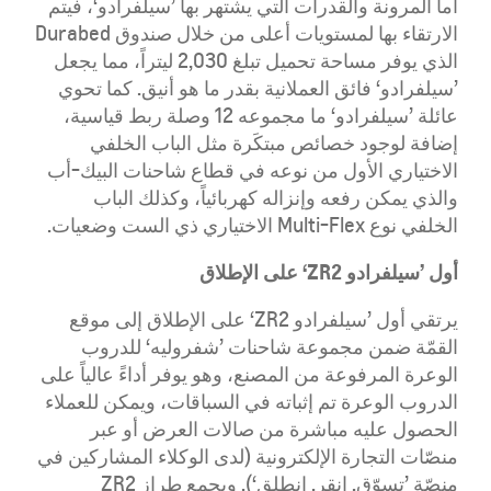
أما المرونة والقدرات التي يشتهر بها ’سيلفرادو‘، فيتم
الارتقاء بها لمستويات أعلى من خلال صندوق Durabed
الذي يوفر مساحة تحميل تبلغ 2,030 ليتراً، مما يجعل
’سيلفرادو‘ فائق العملانية بقدر ما هو أنيق. كما تحوي
عائلة ’سيلفرادو‘ ما مجموعه 12 وصلة ربط قياسية،
إضافة لوجود خصائص مبتكَرة مثل الباب الخلفي
الاختياري الأول من نوعه في قطاع شاحنات البيك-أب
والذي يمكن رفعه وإنزاله كهربائياً، وكذلك الباب
الخلفي نوع Multi-Flex الاختياري ذي الست وضعيات.
أول ’سيلفرادو
ZR2
‘ على الإطلاق
يرتقي أول ’سيلفرادو ZR2‘ على الإطلاق إلى موقع
القمّة ضمن مجموعة شاحنات ’شفروليه‘ للدروب
الوعرة المرفوعة من المصنع، وهو يوفر أداءً عالياً على
الدروب الوعرة تم إثباته في السباقات، ويمكن للعملاء
الحصول عليه مباشرة من صالات العرض أو عبر
منصّات التجارة الإلكترونية (لدى الوكلاء المشاركين في
منصّة ’تسوّق. انقر. انطلق‘). ويجمع طراز ZR2