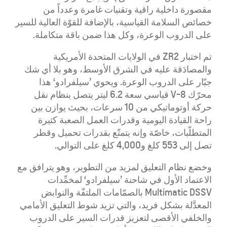
مقصورة داخلية راقية وتقنيات غامرة وعدداً من
خصائص السلامة القياسية، بالإضافة للقوّة العالية للسير
على الدروب الوعرة، وكل هذا ضمن باقة متكاملة.
تم اختبار ZR2 في الولايات المتحدة الأمريكية
والمصادَقة عليه في الشرق الأوسط، وهو بلا أي شك
جبّار على الدروب الوعرة. ويحوي ’سيلفرادو‘ هذا
محرّك V-8 قياسي سعة 6.2 ليتر يتصل بنظام نقل
حركة أوتوماتيكي من 10 سرعات، بحيث يوازن بين
راحة القيادة اليومية وقدرات العمل الصعبة كثيرة
المتطلّبات، خاصّة وإنه يتمتّع بقدرات تحميل وقطر
تصل إلى 553 كلغ و4,000 كلغ على التوالي.
وخضع نظام التعليق لمزيد من التطوير، وهو يترافق مع
الاعتماد الأول في شاحنة ’سيلفرادو‘ لمخمِّدات
Multimatic DSSV بالصمّامات الملتفّة والنوابض
المعدَّلة بشكل فريد، والتي تزيد شوط التعليق الأمامي
والخلفي الأقصى لتعزيز قدرات السير على الدروب