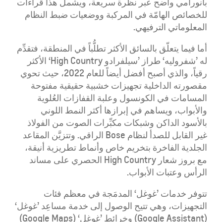
بانورامي واضح عبر نظرة سريعة، ويشمل هذا قراءات
للخصائص الهامّة في المركبة ووضعيات ضبط النظام
المعلوماتي الترفيهي.
أما فيما يتعلّق بالسائق الأكثر تطلُّباً في المنطقة، فتقدِّم
له ’شفروليه‘ طراز ’سيلفرادو High Country‘ الأكثر
رقياً، والذي أصبح أفضل أيضاً للعام 2022، حيث تحوي
مقصورته الداخلية تجهيزات خشبية حقيقية مفتوحة
المسامات في الكونسول وعلبة القفازات العُلوية
والأبواب، ويساهم في إبرازها أكثر النمط اللوني
بالأسود الداكن وشبكات مكبِّرات الصوت من الفولاذ
غير القابل للصدأ لنظام Bose الراقي. وتتزيَّن المقاعد
الجلدية الفاخرة بتخريم خاص وأنماط تطريزية أنيقة،
مع بروز شعار High Country الحصري على مساند
الرأس وعتبات الأبواب.
تتوفر خدمات ’غوغل‘ المدمَجة في معظم فئات
التجهيزات، وهي تتيح الوصول إلى خدمة مساعِد ’غوغل‘
(Google Assistant) وخرائط ’غوغل‘ (Google Maps)