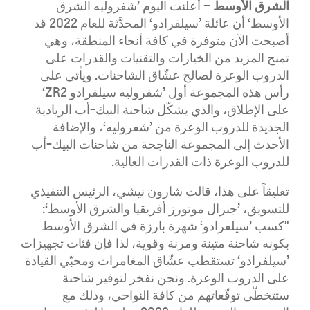
الشرق الأوسط –
أعلنت اليوم ’شفروليه الشرق
الأوسط‘ أن عائلة ’سيلفرادو‘ المحدَّثة للعام 2022 قد
أصبحت الآن متوفرة في كافة أنحاء المنطقة، وهي
تمنح المزيد من الخيارات والتقنيات والقدرات على
الدروب الوعرة لصالح عشّاق الشاحنات. ويأتي على
رأس هذه المجموعة أول ’شفروليه سيلفرادو ZR2‘
على الإطلاق، والذي يشكّل شاحنة البيك-أب الريادية
الجديدة للدروب الوعرة من ’شفروليه‘، والإضافة
الأحدث إلى المجموعة الناجحة من شاحنات البيك-أب
للدروب الوعرة ذات القدرات العالية.
تعليقاً على هذا، قالت شارون نيشي، الرئيس التنفيذي
للتسويق، ’جنرال موتورز أفريقيا والشرق الأوسط‘:
"كسب ’سيلفرادو‘ شهرة بارزة في الشرق الأوسط
بكونه شاحنة متينة ومرنة وقوية، لذا فإن فئات تجهيزات
’سيلفرادو‘ تستقطب عشّاق المغامرات ومحبّي القيادة
على الدروب الوعرة. ونحن نفخر لتوفير شاحنة
ستتخطّى توقّعاتهم من كافة النواحي، وذلك مع