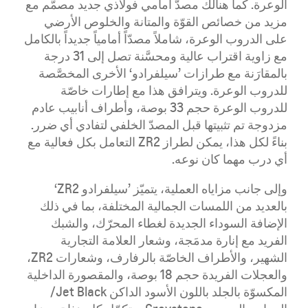
الوعرة. كما هنالك مصدّ أمامي فولاذي جديد مصمَّم مع
مزيد من خصائص القوّة والمتانة والخلوص الأرضي
على الدروب الوعرة، شاملاً مصدّاً أمامياً جديداً بالكامل
مع زاوية اقتراب عالية ومحسَّنة تصل إلى 31 درجة
بالمقارَنة مع طرازات ’سيلفرادو‘ الأخرى المخصَّصة
للدروب الوعرة. ويترافق هذا مع إطارات خاصّة
للدروب الوعرة حجم 33 بوصة، وأطراف أنابيب عادم
مزدوجة تم تثبيتها قبل المصدّ الخلفي لتفادي أي ضرر.
بناءً لكل هذا، يمكن لطراز ZR2 التعامل بكل فعالية مع
أي درب مهما كان نوعه.
وإلى جانب مزاياه العملية، يتميّز ’سيلفرادو ZR2‘
بالعديد من اللمسات الجمالية المختلفة، بما في ذلك
الإضافة السوداء الجديدة لغطاء المحرّك، والشبك
الفريد مع إنارة مدمَجة، وشعار العلامة التجارية
الشهير، والأطراف الخاصّة بالرفارف، وشعارات ZR2،
والعجلات الفريدة حجم 18 بوصة، والمقصورة الداخلية
المكسوّة بالجلد باللون الأسود الداكن Jet Black/