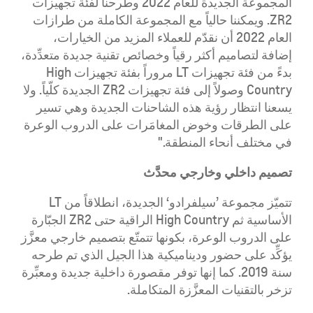
المجموعة الجديدة للعام 2022 وطرحنا لفئة تجهيزات
ZR2. ويمكننا حالياً مع المجموعة الكاملة من طرازات
العام 2022 أن نقدّم للعملاء المزيد من الخيارات،
إضافة لتصاميم أكثر رقياً وخصائص تقنية جديدة متعدِّدة،
بدءً من فئة تجهيزات LT مروراً بفئة تجهيزات High
Country وصولاً إلى فئة تجهيزات ZR2 الجديدة كلّياً. ولا
يسعنا انتظار رؤية هذه الشاحنات الجديدة وهي تسير
على الطرقات وخوض المغامَرات على الدروب الوعرة
في مختلف أنحاء المنطقة."
تصميم داخلي وخارجي محدَّث
تتميّز مجموعة ’سيلفرادو‘ الجديدة، انطلاقاً من LT
الأساسية ثم High Country الراقية حتى ZR2 الجبّارة
على الدروب الوعرة، بكونها تتمتّع بتصميم خارجي معزَّز
يؤكِّد على حضور وديناميكية هذا الجيل الذي تم طرحه
سنة 2019. كما إنها توفر مقصورة داخلية جديدة ومعبِّرة
تزخر بالتقنيات المعزَّزة المتكاملة.