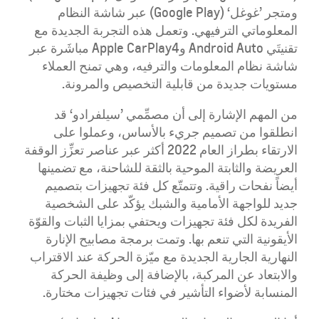
ومتجر ’غوغل‘ (Google Play) عبر شاشة النظام
المعلوماتي الترفيهي. وتعمل هذه التجربة الجديدة مع
تقنيتَي Android Auto وApple CarPlay4 مباشَرة عبر
شاشة نظام المعلومات والترفيه، وهي تمنح العملاء
مستويات جديدة من قابلية التخصيص والمرونة.
من المهم الإشارة إلى أن مصمِّمي ’سيلفرادو‘ قد
انطلقوا من تصميم جريء بالأساس، وعملوا على
الارتقاء بطراز العام 2022 أكثر عبر عناصر تعزِّز الوقفة
العريضة والثابتة الموحية بالثقة للشاحنة، مع تضمينها
أيضاً نفحات راقية. وتتمتّع كل فئة تجهيزات بتصميم
جديد للواجهة الأمامية والشبك يؤكّد على الشخصية
الفريدة لكل فئة تجهيزات ويحتفي بمزايا الثبات والقوّة
الأيقونية التي تنعم بها. وتمت برمجة مصابيح الإنارة
النهارية الجارية الجديدة مع ميّزة الحركة عند الاقتراب
والابتعاد عن المركبة، بالإضافة إلى وظيفة الحركة
المنسابة لأضواء التأشير في فئات تجهيزات مختارة.