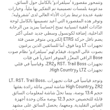
وتتمحور مقصورة ’سيلفرادو‘ بالكامل حول السائق،
مدعومة بلمسات تصميمية تم التفكير بها ملياً، وخيارات
تقنية عديدة ترتبط بتراث الأداء العالي لدى ’شفروليه‘.
وتوفر هذه المقصورة التي أعيد تصميمها بالكامل لوحة
عدّادات أفقية انسيابية تمنح إحساساً بمزيد من الرحابة
الداخلية، إضافة لكونسول وسطي جديد عملي أكثر
يضم ناقل حركة ETRS إلكتروني متوفر ضمن فئة
تجهيزات LT وما فوق. أما للسائقين الذين يرغبون
بصوت عالي الجودة، فيقدّم لهم ’سيلفرادو‘ نظام صوت
Bose الراقي المعزَّز المتوفر اختيارياً في فئات
تجهيزات RST، Trail Boss وZR2، وقياسياً في فئتَي
تجهيزات LTZ وHigh Country.
وتوجد قياسياً في فئات تجيهزات LT، RST، Trail Boss،
ZR2 وHigh Country شاشة لمس مائلة رائدة بفئتها
حجم 13.4 بوصة، بينما تحلّ شاشة لمعلومات السائق
قابلة للتخصيص حجم 12.3 بوصة مكان وحدة أجهزة
القياس التقليدية. ومعهما، يحصل السائق على مشهد