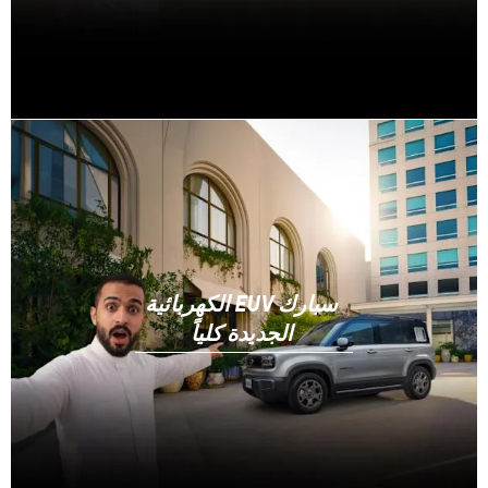
سبارك EUV الكهربائية
الجديدة كلياً​