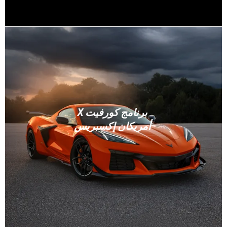
برنامج كورفيت X
أمريكان إكسبريس